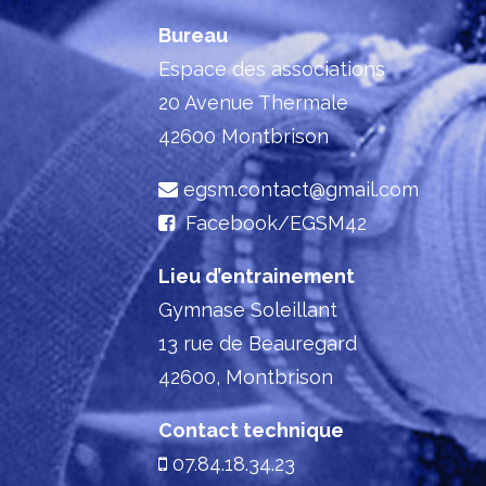
Bureau
Espace des associations
20 Avenue Thermale
42600 Montbrison
egsm.contact@gmail.com
Facebook/EGSM42
Lieu d’entrainement
Gymnase Soleillant
13 rue de Beauregard
42600, Montbrison
Contact technique
07.84.18.34.23