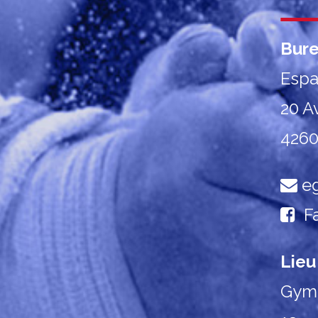
Bur
Espa
20 A
4260
eg
F
Lieu
Gymn