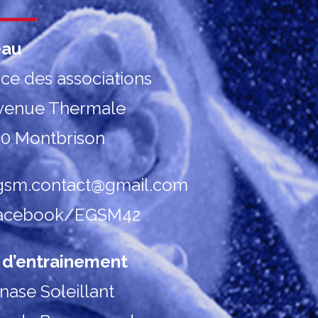
eau
ce des associations
venue Thermale
0 Montbrison
sm.contact@gmail.com
acebook/EGSM42
 d’entrainement
ase Soleillant