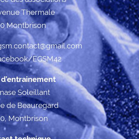
venue Thermale
0 Montbrison
sm.contact@gmail.com
acebook/EGSM42
 d’entrainement
ase Soleillant
ue de Beauregard
0, Montbrison
act technique