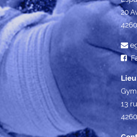
20 A
4260
eg
F
Lieu
Gymn
13 r
4260
Cont