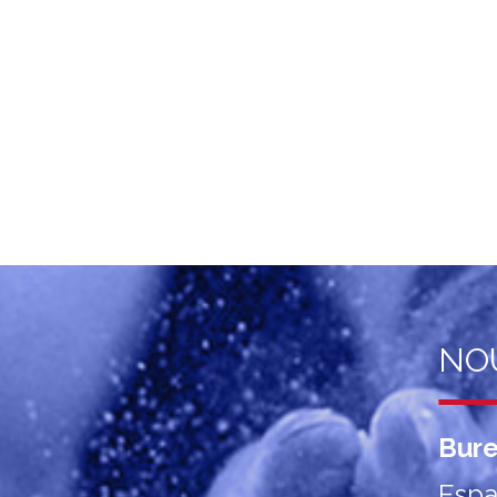
NO
Bur
Espa