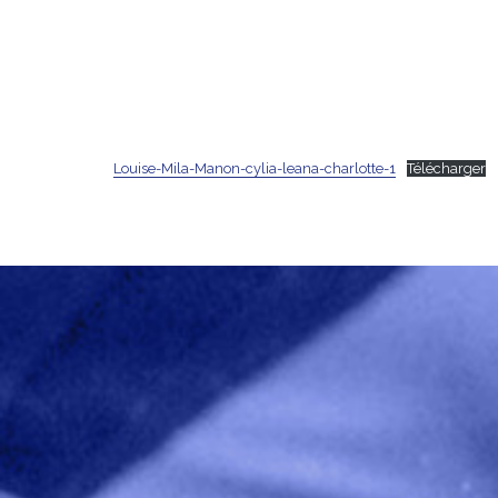
Louise-Mila-Manon-cylia-leana-charlotte-1
Télécharger